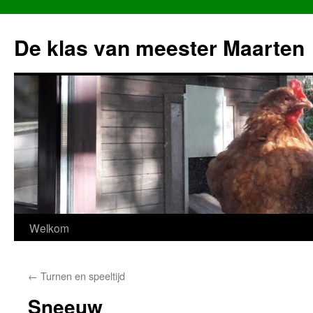
Ga
naar
De klas van meester Maarten
de
inhoud
Welkom
←
Turnen en speeltijd
Sneeuw