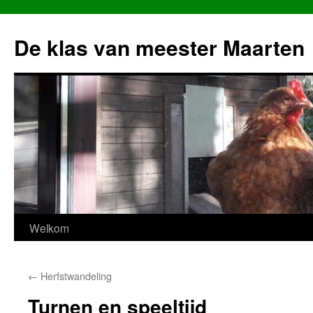
Ga
naar
De klas van meester Maarten
de
inhoud
Welkom
←
Herfstwandeling
Turnen en speeltijd