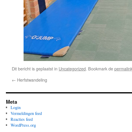
Dit bericht is geplaatst in
Uncategorized
. Bookmark de
permalin
←
Herfstwandeling
Meta
Login
Vermeldingen feed
Reacties feed
WordPress.org