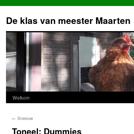
Ga
naar
De klas van meester Maarten
de
inhoud
Welkom
←
Sneeuw
Toneel: Dummies