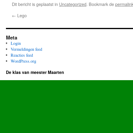
Dit bericht is geplaatst in
Uncategorized
. Bookmark de
permalin
←
Lego
Meta
Login
Vermeldingen feed
Reacties feed
WordPress.org
De klas van meester Maarten