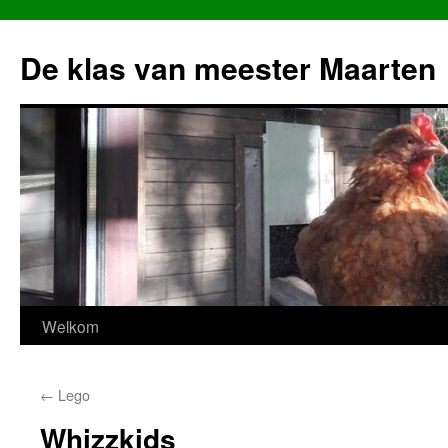
Ga
naar
De klas van meester Maarten
de
inhoud
Welkom
←
Lego
Whizzkids