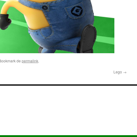
 Bookmark de
permalink
.
Lego
→