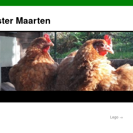
ster Maarten
Lego
→