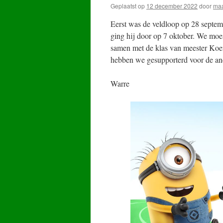
Geplaatst op
12 december 2022
door
maa
Eerst was de veldloop op 28 septemb
ging hij door op 7 oktober. We moe
samen met de klas van meester Koen
hebben we gesupporterd voor de and
Warre