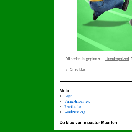
Dit bericht is geplaatst in
Uncategorized
.
←
Onze klas
Meta
Login
Vermeldingen feed
Reacties feed
WordPress.org
De klas van meester Maarten