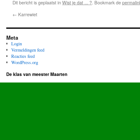
Dit bericht is geplaatst in
Wist je dat ... ?
. Bookmark de
permalin
←
Karrewiet
Meta
Login
Vermeldingen feed
Reacties feed
WordPress.org
De klas van meester Maarten