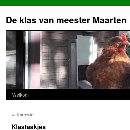
Ga
naar
De klas van meester Maarten
de
inhoud
Welkom
←
Karrewiet
Klastaakjes