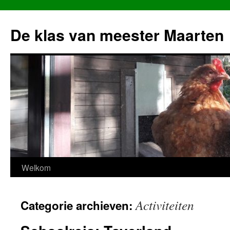
Ga
naar
De klas van meester Maarten
de
inhoud
Welkom
Activiteiten
Categorie archieven: