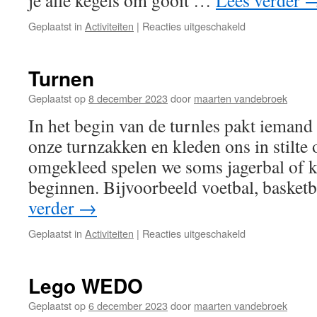
je alle kegels om gooit …
Lees verder
voor
Geplaatst in
Activiteiten
|
Reacties uitgeschakeld
Toneel
Bro’s
Turnen
Geplaatst op
8 december 2023
door
maarten vandebroek
In het begin van de turnles pakt iemand
onze turnzakken en kleden ons in stilte
omgekleed spelen we soms jagerbal of k
beginnen. Bijvoorbeeld voetbal, basket
verder
→
voor
Geplaatst in
Activiteiten
|
Reacties uitgeschakeld
Turnen
Lego WEDO
Geplaatst op
6 december 2023
door
maarten vandebroek