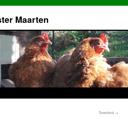
ster Maarten
Toverland
→