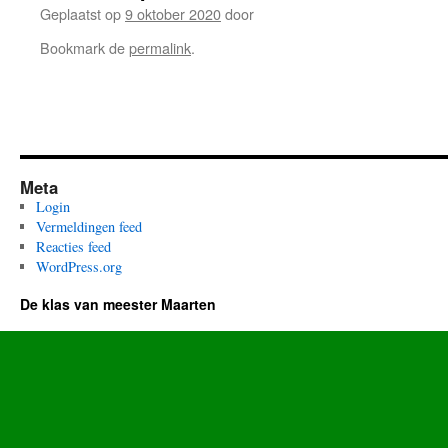
Geplaatst op
9 oktober 2020
door
Bookmark de
permalink
.
Meta
Login
Vermeldingen feed
Reacties feed
WordPress.org
De klas van meester Maarten