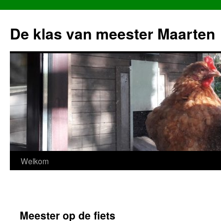
Ga
naar
De klas van meester Maarten
de
inhoud
Welkom
Meester op de fiets