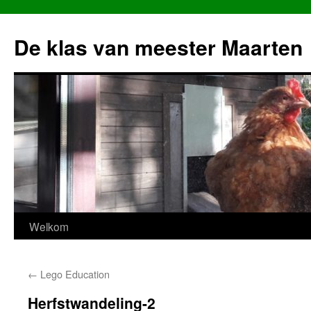
Ga
naar
De klas van meester Maarten
de
inhoud
Welkom
←
Lego Education
Herfstwandeling-2