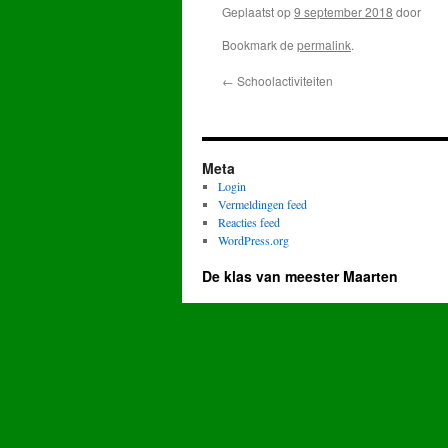
Geplaatst op
9 september 2018
door
Bookmark de
permalink
.
←
Schoolactiviteiten
Meta
Login
Vermeldingen feed
Reacties feed
WordPress.org
De klas van meester Maarten