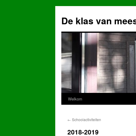
Ga
naar
De klas van mee
de
inhoud
Welkom
←
Schoolactiviteiten
2018-2019